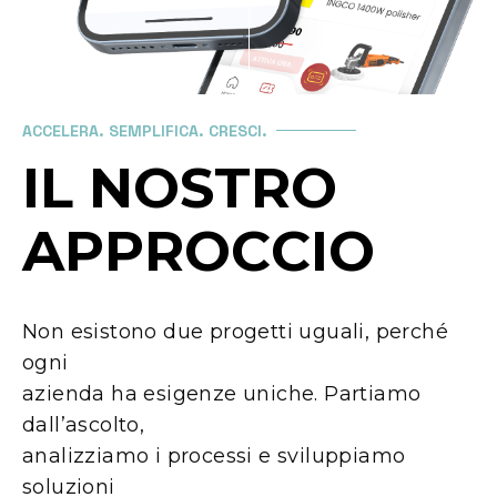
ACCELERA. SEMPLIFICA. CRESCI.
I
L
N
O
S
T
R
O
A
P
P
R
O
C
C
I
O
Non esistono due progetti uguali, perché
ogni
azienda ha esigenze uniche. Partiamo
dall’ascolto,
analizziamo i processi e sviluppiamo
soluzioni