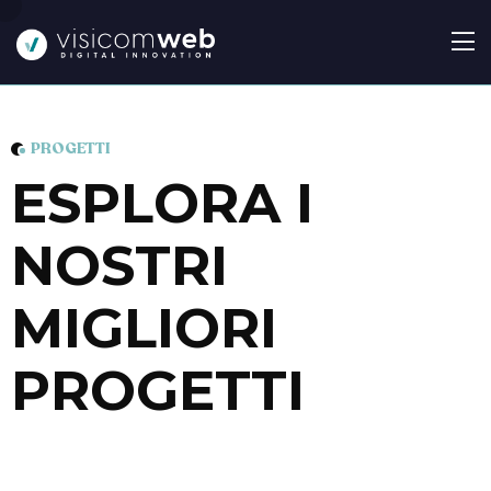
PROGETTI
E
S
P
L
O
R
A
I
N
O
S
T
R
I
M
I
G
L
I
O
R
I
P
R
O
G
E
T
T
I