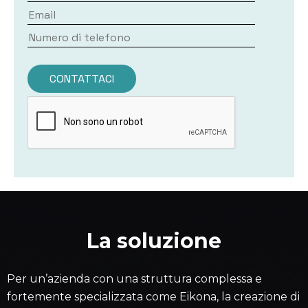
L
a
s
o
l
u
z
i
o
n
e
Per un’azienda con una struttura complessa e
fortemente specializzata come Eikona, la creazione di