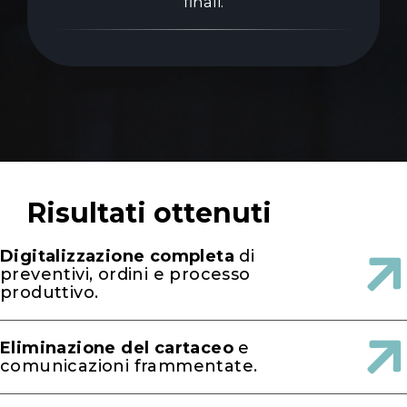
finali.
R
i
s
u
l
t
a
t
i
o
t
t
e
n
u
t
i
Digitalizzazione completa
di
preventivi, ordini e processo
produttivo.
Eliminazione del cartaceo
e
comunicazioni frammentate.